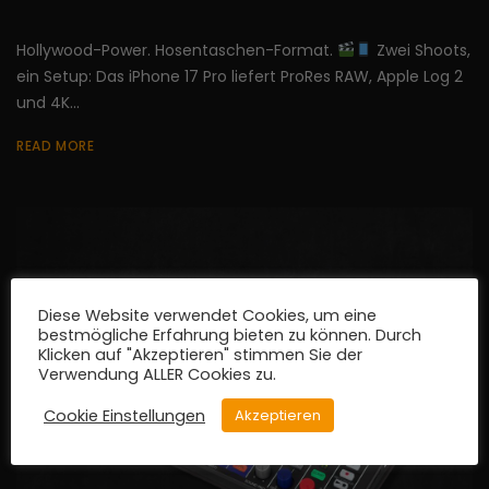
Hollywood-Power. Hosentaschen-Format.
Zwei Shoots,
ein Setup: Das iPhone 17 Pro liefert ProRes RAW, Apple Log 2
und 4K...
READ MORE
Diese Website verwendet Cookies, um eine
bestmögliche Erfahrung bieten zu können. Durch
Klicken auf "Akzeptieren" stimmen Sie der
Verwendung ALLER Cookies zu.
Cookie Einstellungen
Akzeptieren