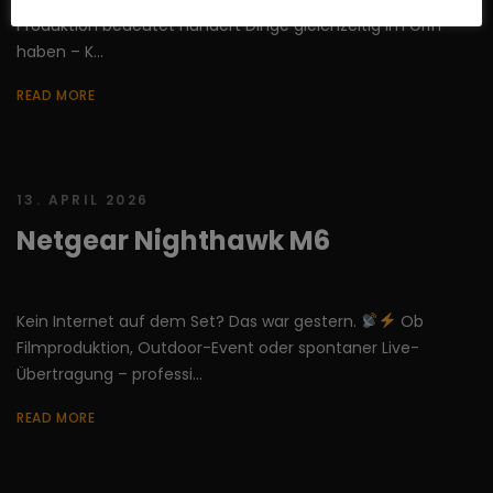
Produktion bedeutet hundert Dinge gleichzeitig im Griff
haben – K...
READ MORE
13. APRIL 2026
Netgear Nighthawk M6
Kein Internet auf dem Set? Das war gestern.
Ob
Filmproduktion, Outdoor-Event oder spontaner Live-
Übertragung – professi...
READ MORE