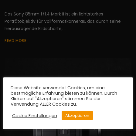
Das Sony 85mm f/1.4 Mark II ist ein lichtstarkes
Porträtobjektiv für Vollformatkameras, das durch seine
herausragende Bildschärfe, ...
READ MORE
Diese Website verwendet Cookies, um eine
bestmögliche Erfahrung bieten zu können. Durch
Klicken auf "Akzeptieren" stimmen Sie der
Verwendung ALLER Cookies zu.
Cookie Einstellungen
Akzeptieren