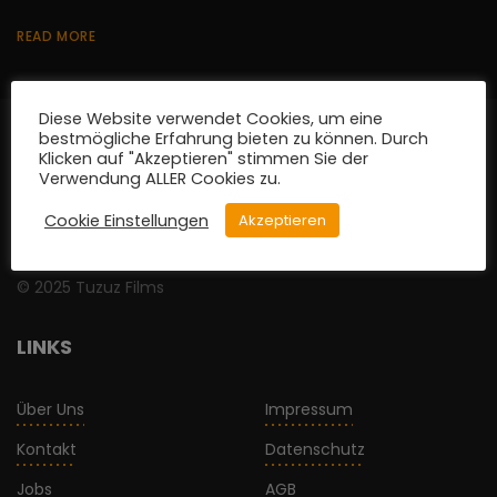
READ MORE
Diese Website verwendet Cookies, um eine
bestmögliche Erfahrung bieten zu können. Durch
Klicken auf "Akzeptieren" stimmen Sie der
Verwendung ALLER Cookies zu.
Cookie Einstellungen
Akzeptieren
© 2025 Tuzuz Films
LINKS
Über Uns
Impressum
Kontakt
Datenschutz
Jobs
AGB