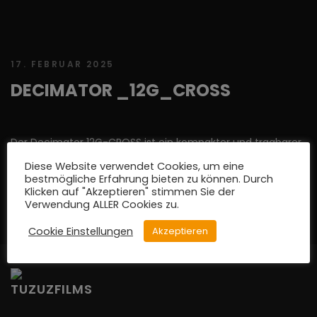
17. FEBRUAR 2025
DECIMATOR _12G_CROSS
Der Decimator 12G-CROSS ist ein kompakter und tragbarer
HDMI/SDI 4K Cross Converter, der sowohl HDMI- als auch
Diese Website verwendet Cookies, um eine
12G-SDI-Eingänge unt...
bestmögliche Erfahrung bieten zu können. Durch
Klicken auf "Akzeptieren" stimmen Sie der
Verwendung ALLER Cookies zu.
READ MORE
Cookie Einstellungen
Akzeptieren